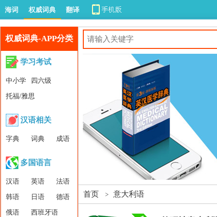
海词
权威词典
翻译
权威词典-APP分类
学习考试
中小学
四六级
托福/雅思
汉语相关
字典
词典
成语
多国语言
汉语
英语
法语
首页
意大利语
>
韩语
日语
德语
俄语
西班牙语