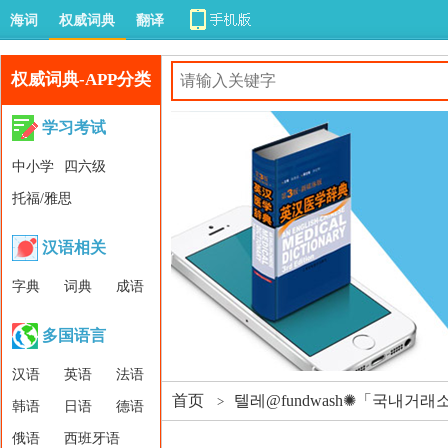
海词
权威词典
翻译
权威词典-APP分类
学习考试
中小学
四六级
托福/雅思
汉语相关
字典
词典
成语
多国语言
汉语
英语
法语
首页
텔레@fundwash✺「국내거
>
韩语
日语
德语
俄语
西班牙语