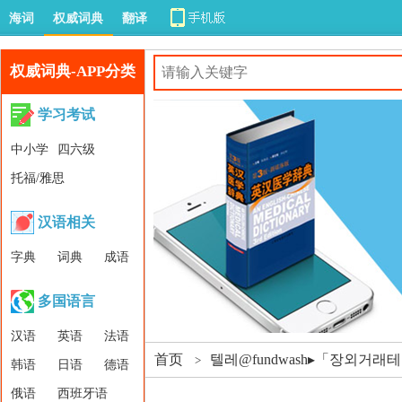
海词
权威词典
翻译
权威词典-APP分类
学习考试
中小学
四六级
托福/雅思
汉语相关
字典
词典
成语
多国语言
汉语
英语
法语
首页
텔레@fundwash▸「장외거
>
韩语
日语
德语
俄语
西班牙语