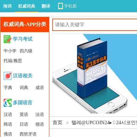
海词
权威词典
翻译
权威词典-APP分类
学习考试
中小学
四六级
托福/雅思
汉语相关
字典
词典
成语
多国语言
汉语
英语
法语
首页
텔레@UPCOIN24▸♢24시코인
>
韩语
日语
德语
俄语
西班牙语