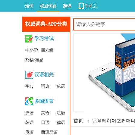
海词
权威词典
翻译
权威词典-APP分类
学习考试
中小学
四六级
托福/雅思
汉语相关
字典
词典
成语
多国语言
汉语
英语
法语
首页
탑플레이어포커머니상
>
韩语
日语
德语
俄语
西班牙语