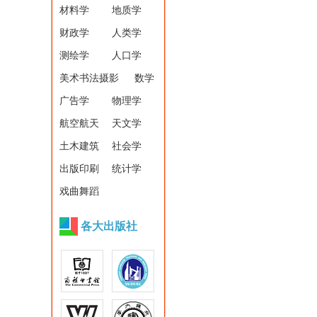
材料学
地质学
财政学
人类学
测绘学
人口学
美术书法摄影
数学
广告学
物理学
航空航天
天文学
土木建筑
社会学
出版印刷
统计学
戏曲舞蹈
各大出版社