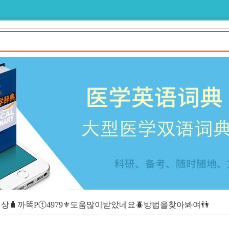
🧳까똑Pⓣ4979⚜도움많이받았네요🪲방법을찾아봐여👫