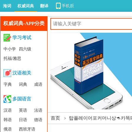
海词
权威词典
翻译
权威词典-APP分类
学习考试
中小学
四六级
托福/雅思
汉语相关
字典
词典
成语
多国语言
汉语
英语
法语
首页
탑플레이어포커머니상🦘카똑PT
>
韩语
日语
德语
俄语
西班牙语