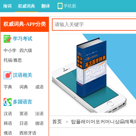
海词
权威词典
翻译
权威词典-APP分类
学习考试
中小学
四六级
托福/雅思
汉语相关
字典
词典
成语
多国语言
汉语
英语
法语
首页
탑플레이어포커머니상🤗깨톡P
>
韩语
日语
德语
俄语
西班牙语