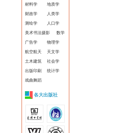
材料学
地质学
财政学
人类学
测绘学
人口学
美术书法摄影
数学
广告学
物理学
航空航天
天文学
土木建筑
社会学
出版印刷
统计学
戏曲舞蹈
各大出版社