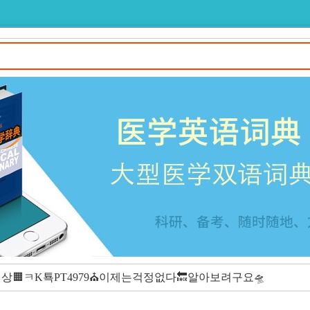
🟧ㅋK툑PT4979⛪이제는걱정없다🔙알아보려구요🛸