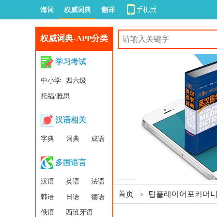
海词
权威词典
翻译
权威词典-APP分类
学习考试
中小学
四六级
托福/雅思
汉语相关
字典
词典
成语
多国语言
汉语
英语
法语
首页
탑플레이어포커머니상
>
韩语
日语
德语
俄语
西班牙语