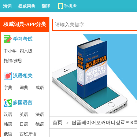
海词
权威词典
翻译
权威词典-APP分类
学习考试
中小学
四六级
托福/雅思
汉语相关
字典
词典
成语
多国语言
汉语
英语
法语
首页
탑플레이어포커머니상🚖ㅋR톡ⓟ
>
韩语
日语
德语
俄语
西班牙语