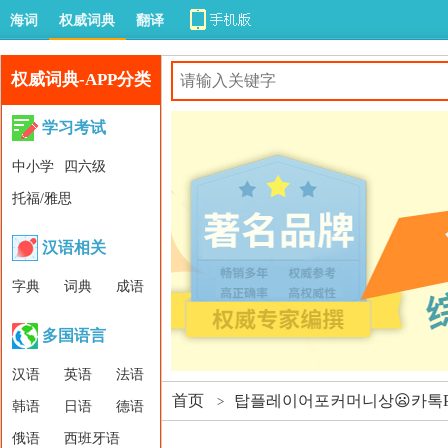
海词
权威词典
翻译
权威词典-APP分类
学习考试
中小学
四六级
托福/雅思
汉语相关
字典
词典
成语
多国语言
汉语
英语
法语
首页
탑플레이어포커머니상😦카톡P
>
韩语
日语
德语
俄语
西班牙语