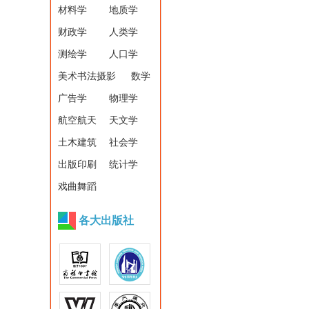
材料学
地质学
财政学
人类学
测绘学
人口学
美术书法摄影
数学
广告学
物理学
航空航天
天文学
土木建筑
社会学
出版印刷
统计学
戏曲舞蹈
各大出版社