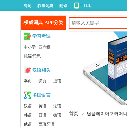
海词
权威词典
翻译
权威词典-APP分类
学习考试
中小学
四六级
托福/雅思
汉语相关
字典
词典
成语
多国语言
汉语
英语
法语
首页
탑플레이어포커머니상
>
韩语
日语
德语
俄语
西班牙语