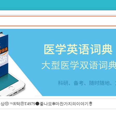
😚ㅋR턱ⓟT4979🌑좋나요❇마찬가지의이야기🪘