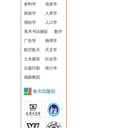
材料学
地质学
财政学
人类学
测绘学
人口学
美术书法摄影
数学
广告学
物理学
航空航天
天文学
土木建筑
社会学
出版印刷
统计学
戏曲舞蹈
各大出版社