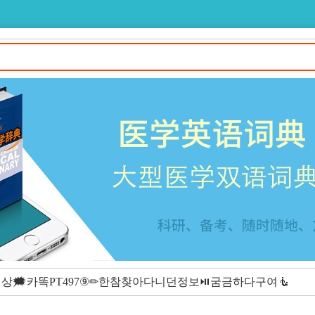
🗯카똑PT497⑨✏한참찾아다니던정보⏯굼금하다구여🧜