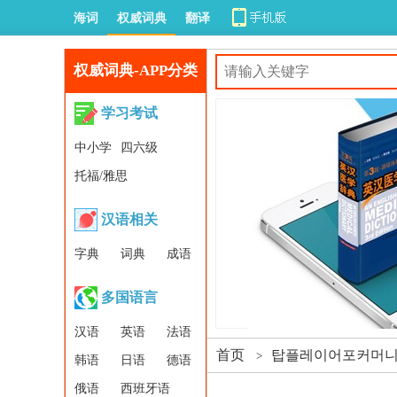
海词
权威词典
翻译
权威词典-APP分类
学习考试
中小学
四六级
托福/雅思
汉语相关
字典
词典
成语
多国语言
汉语
英语
法语
首页
탑플레이어포커머니상
>
韩语
日语
德语
俄语
西班牙语