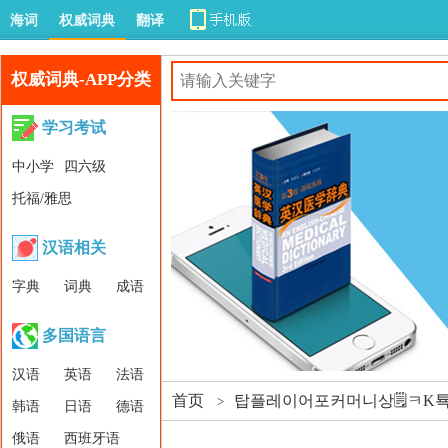
海词
权威词典
翻译
权威词典-APP分类
学习考试
中小学
四六级
托福/雅思
汉语相关
字典
词典
成语
多国语言
汉语
英语
法语
首页
탑플레이어포커머니상🗒ㅋK툑P
>
韩语
日语
德语
俄语
西班牙语