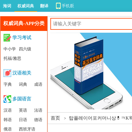
海词
权威词典
翻译
权威词典-APP分类
学习考试
中小学
四六级
托福/雅思
汉语相关
字典
词典
成语
多国语言
汉语
英语
法语
首页
탑플레이어포커머니상💊ㅋK뚁P
>
韩语
日语
德语
俄语
西班牙语