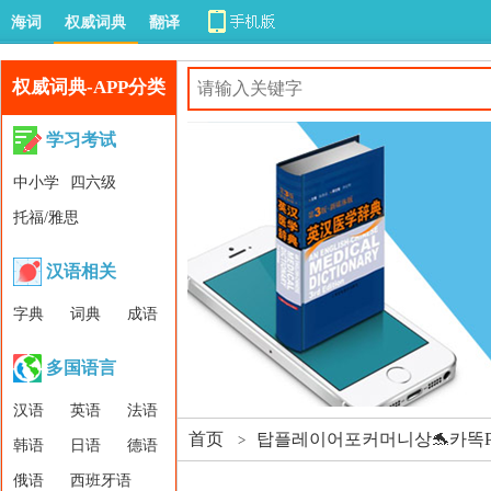
海词
权威词典
翻译
权威词典-APP分类
学习考试
中小学
四六级
托福/雅思
汉语相关
字典
词典
成语
多国语言
汉语
英语
法语
首页
탑플레이어포커머니상🐬카똑P
>
韩语
日语
德语
俄语
西班牙语