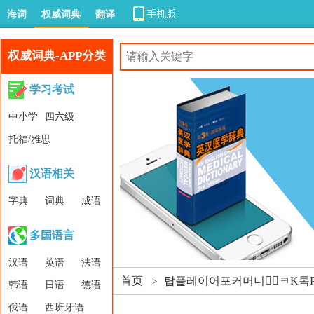
海词
权威词典
翻译
权威词典-APP分类
学习考试
中小学
四六级
托福/雅思
汉语相关
字典
词典
成语
多国语言
汉语
英语
法语
首页
탑플레이어포커머니상🏾ㅋK톡P
>
韩语
日语
德语
俄语
西班牙语