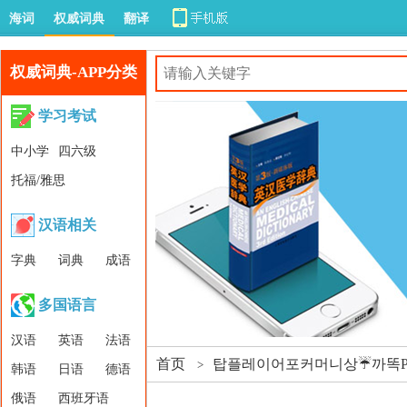
海词
权威词典
翻译
权威词典-APP分类
学习考试
中小学
四六级
托福/雅思
汉语相关
字典
词典
成语
多国语言
汉语
英语
法语
首页
탑플레이어포커머니상☔까똑PT
>
韩语
日语
德语
俄语
西班牙语