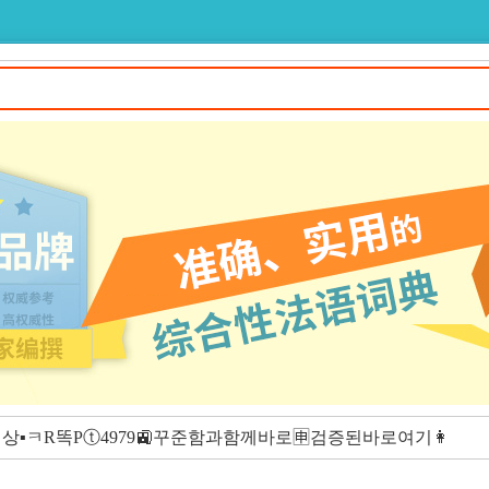
▪ㅋR똑Pⓣ4979🚉꾸준함과함께바로🈸검증된바로여기👩