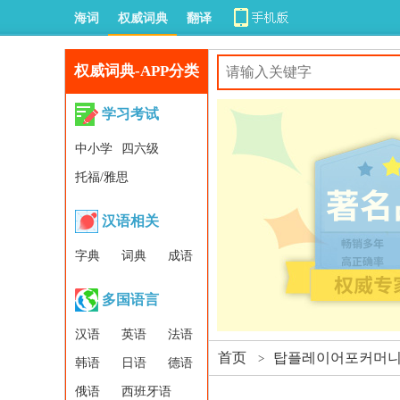
海词
权威词典
翻译
权威词典-APP分类
学习考试
中小学
四六级
托福/雅思
汉语相关
字典
词典
成语
多国语言
汉语
英语
法语
首页
탑플레이어포커머니상
>
韩语
日语
德语
俄语
西班牙语