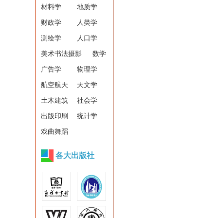
材料学
地质学
财政学
人类学
测绘学
人口学
美术书法摄影
数学
广告学
物理学
航空航天
天文学
土木建筑
社会学
出版印刷
统计学
戏曲舞蹈
各大出版社