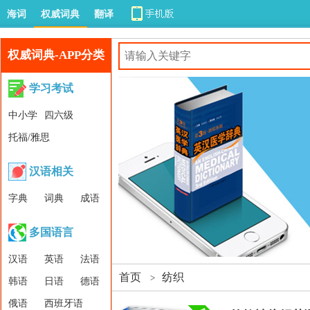
海词
权威词典
翻译
权威词典-APP分类
学习考试
中小学
四六级
托福/雅思
汉语相关
字典
词典
成语
多国语言
汉语
英语
法语
首页
纺织
>
韩语
日语
德语
俄语
西班牙语