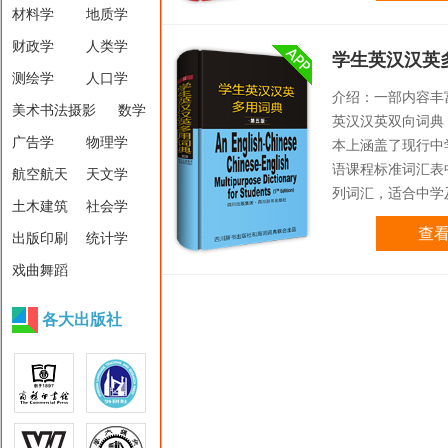
材料学
地质学
财政学
人类学
学生英汉汉英
测绘学
人口学
介绍：一部内容丰
美术书法摄影
数学
英汉汉英双向词典
广告学
物理学
本上涵盖了现行中
语课程标准词汇表
航空航天
天文学
列词汇，适合中学
土木建筑
社会学
度相当的读者学习
查
出版印刷
统计学
用
戏曲舞蹈
各大出版社