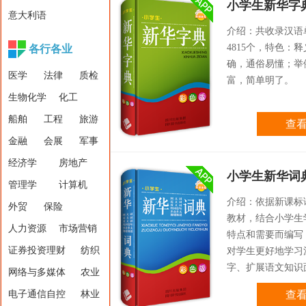
小学生新华字
意大利语
介绍：共收录汉语
4815个，特色：
各行各业
确，通俗易懂；举
医学
法律
质检
富，简单明了。
生物化学
化工
船舶
工程
旅游
查
金融
会展
军事
经济学
房地产
小学生新华词
管理学
计算机
介绍：依据新课标
外贸
保险
教材，结合小学生
人力资源
市场营销
特点和需要而编写
证券投资理财
纺织
对学生更好地学习
字、扩展语文知识
网络与多媒体
农业
供帮助。
电子通信自控
林业
查