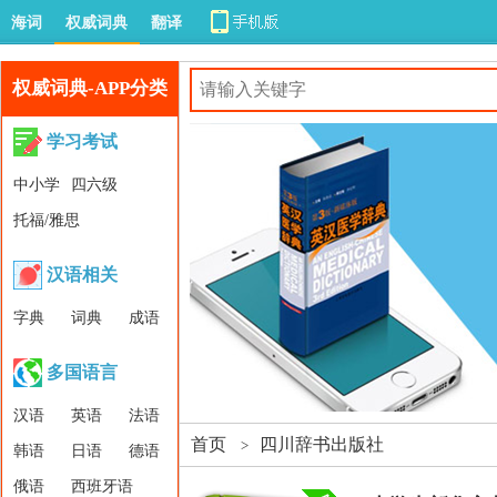
海词
权威词典
翻译
权威词典-APP分类
学习考试
中小学
四六级
托福/雅思
汉语相关
字典
词典
成语
多国语言
汉语
英语
法语
首页
四川辞书出版社
>
韩语
日语
德语
俄语
西班牙语