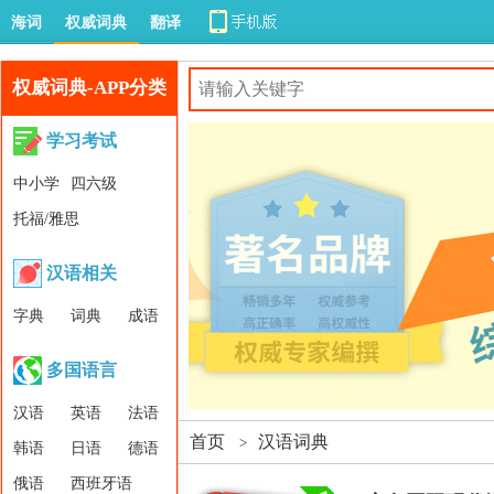
海词
权威词典
翻译
权威词典-APP分类
学习考试
中小学
四六级
托福/雅思
汉语相关
字典
词典
成语
多国语言
汉语
英语
法语
首页
汉语词典
>
韩语
日语
德语
俄语
西班牙语