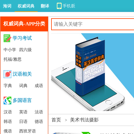
海词
权威词典
翻译
权威词典-APP分类
学习考试
中小学
四六级
托福/雅思
汉语相关
字典
词典
成语
多国语言
汉语
英语
法语
首页
美术书法摄影
>
韩语
日语
德语
俄语
西班牙语