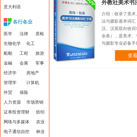
外教社美术书
意大利语
介绍：收录了美术
法与摄影基本词汇
各行各业
汉、汉英双向收词14
医学
法律
质检
余条），是美术、
与摄影专业必备手
生物化学
化工
船舶
工程
旅游
查
金融
会展
军事
经济学
房地产
管理学
计算机
外贸
保险
人力资源
市场营销
证券投资理财
纺织
网络与多媒体
农业
电子通信自控
林业