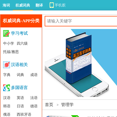
海词
权威词典
翻译
权威词典-APP分类
学习考试
中小学
四六级
托福/雅思
汉语相关
字典
词典
成语
多国语言
汉语
英语
法语
首页
管理学
>
韩语
日语
德语
俄语
西班牙语