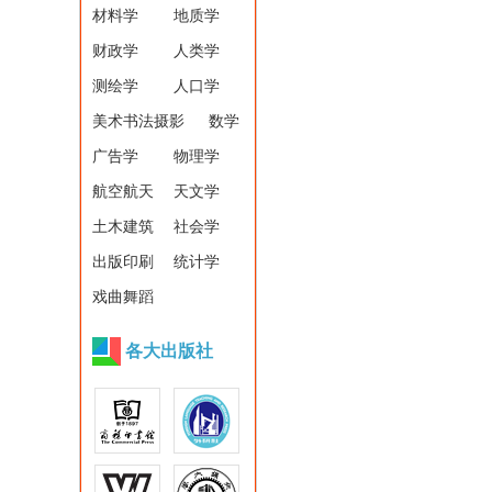
材料学
地质学
财政学
人类学
测绘学
人口学
美术书法摄影
数学
广告学
物理学
航空航天
天文学
土木建筑
社会学
出版印刷
统计学
戏曲舞蹈
各大出版社