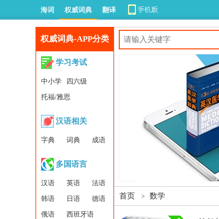
海词
权威词典
翻译
权威词典-APP分类
学习考试
中小学
四六级
托福/雅思
汉语相关
字典
词典
成语
多国语言
汉语
英语
法语
首页
数学
>
韩语
日语
德语
俄语
西班牙语