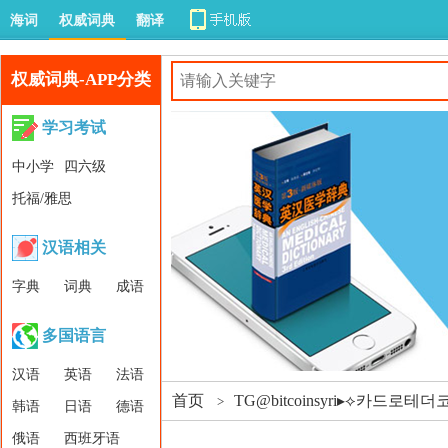
海词
权威词典
翻译
权威词典-APP分类
学习考试
中小学
四六级
托福/雅思
汉语相关
字典
词典
成语
多国语言
汉语
英语
法语
首页
TG@bitcoinsyri▸⟡카드
>
韩语
日语
德语
俄语
西班牙语