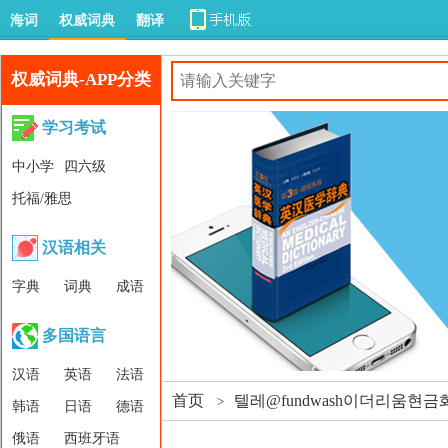
海词
权威词典
翻译
权威词典-APP分类
学习考试
中小学
四六级
托福/雅思
汉语相关
字典
词典
成语
多国语言
汉语
英语
法语
首页
텔레@fundwash이더리
>
韩语
日语
德语
俄语
西班牙语