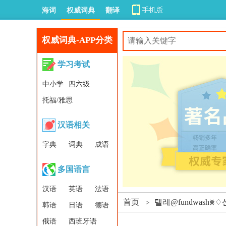
海词
权威词典
翻译
权威词典-APP分类
学习考试
中小学
四六级
托福/雅思
汉语相关
字典
词典
成语
多国语言
汉语
英语
法语
首页
텔레@fundwash
>
韩语
日语
德语
俄语
西班牙语