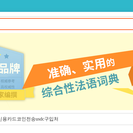
⨳♢신용카드코인전송usdc구입처