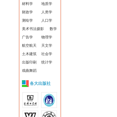
材料学
地质学
财政学
人类学
测绘学
人口学
美术书法摄影
数学
广告学
物理学
航空航天
天文学
土木建筑
社会学
出版印刷
统计学
戏曲舞蹈
各大出版社