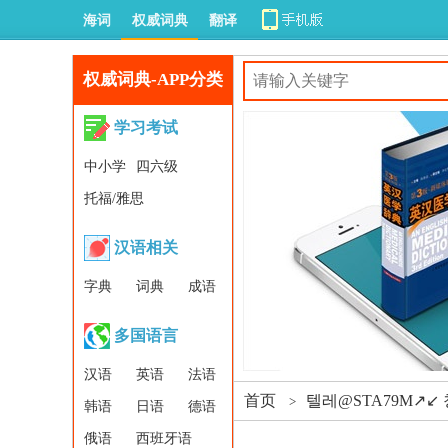
海词
权威词典
翻译
权威词典-APP分类
学习考试
中小学
四六级
托福/雅思
汉语相关
字典
词典
成语
多国语言
汉语
英语
法语
首页
텔레@STA79M↗
>
韩语
日语
德语
俄语
西班牙语