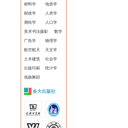
材料学
地质学
财政学
人类学
测绘学
人口学
美术书法摄影
数学
广告学
物理学
航空航天
天文学
土木建筑
社会学
出版印刷
统计学
戏曲舞蹈
各大出版社