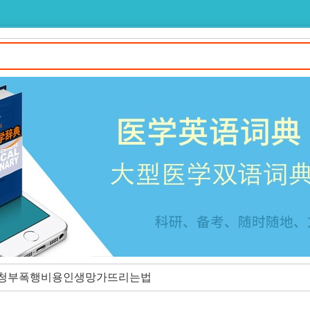
↙ 청부폭행비용인생망가뜨리는법