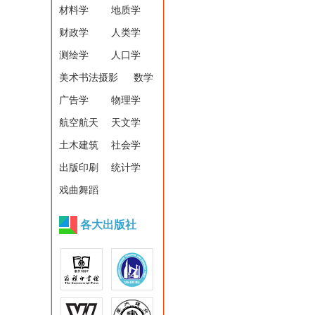
材料学
地质学
财政学
人类学
测绘学
人口学
美术书法摄影
数学
广告学
物理学
航空航天
天文学
土木建筑
社会学
出版印刷
统计学
戏曲舞蹈
各大出版社