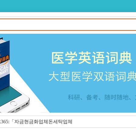
ER365:「자금현금화업체돈세탁업체