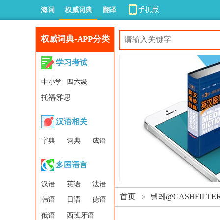
海词
权威词典
翻译
权威词典-APP分类
学习考试
中小学
四六级
托福/雅思
汉语相关
字典
词典
成语
多国语言
汉语
英语
法语
首页
텔레@CASHFILT
>
韩语
日语
德语
俄语
西班牙语