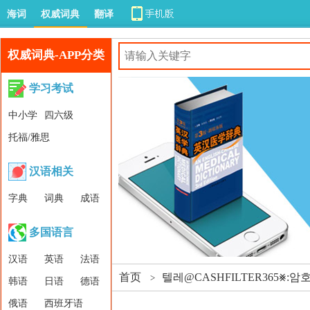
海词
权威词典
翻译
权威词典-APP分类
学习考试
中小学
四六级
托福/雅思
汉语相关
字典
词典
成语
多国语言
汉语
英语
法语
首页
텔레@CASHFILTER365⨳
>
韩语
日语
德语
俄语
西班牙语