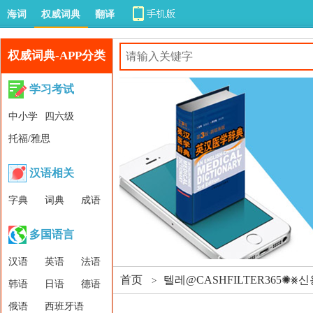
海词
权威词典
翻译
权威词典-APP分类
学习考试
中小学
四六级
托福/雅思
汉语相关
字典
词典
成语
多国语言
汉语
英语
法语
首页
텔레@CASHFILTER365
>
韩语
日语
德语
俄语
西班牙语