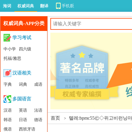
海词
权威词典
翻译
权威词典-APP分类
学习考试
中小学
四六级
托福/雅思
汉语相关
字典
词典
成语
多国语言
汉语
英语
法语
首页
텔레:bpmc55㉢◇위고비런
>
韩语
日语
德语
俄语
西班牙语