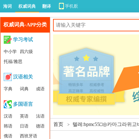
海词
权威词典
翻译
权威词典-APP分类
学习考试
中小学
四六级
托福/雅思
汉语相关
字典
词典
成语
多国语言
汉语
英语
法语
首页
텔레:bpmc55□◎카마그라위
>
韩语
日语
德语
俄语
西班牙语