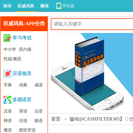
海词
权威词典
翻译
权威词典-APP分类
学习考试
中小学
四六级
托福/雅思
汉语相关
字典
词典
成语
多国语言
汉语
英语
法语
首页
텔레@CASHFILTER365
>
韩语
日语
德语
俄语
西班牙语