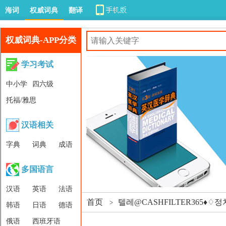
海词
权威词典
翻译
权威词典-APP分类
学习考试
中小学
四六级
托福/雅思
汉语相关
字典
词典
成语
多国语言
汉语
英语
法语
首页
텔레@CASHFILTER365
>
韩语
日语
德语
俄语
西班牙语